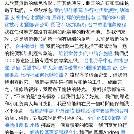
以欣賞無數的綠色陰影，而其他時候，刺耳的岩石和雪峰越
過了我們。 - 餐飲承包
室內設計推薦
旅行社代辦護照
助聽
器
安養中心
桃園外燴
居家打掃的完整指南
全面的SEO優
化技巧
桃園搬家公司
長照2.0政策解析
台中整復推薦療程
我在任何地方都沒有看到如此美麗的野花草地。 對我們來
說，這是我們參加的第一個有組織的旅程，以前是我們的旅
行。
台中整骨推薦
我們的計劃中已經包括了挪威巡遊，您
的報價和計劃經常彙編。
近視雷射
如何申請台胞證
我們從
1000條道路上擁有通常的專業組織。
台北月子中心
防水抓
漏
除蟲
長照中心 單人房
獲得優質SEO團隊的推薦
台北牙
醫推薦
旅行社如何代辦護照？
該程序多樣而密集，但我們
特別喜歡它。 我們要感謝這些圖片和他的工作。 總而言
之，這條路很好，我度過了愉快的時光。 敷料指示都進來
了，“不幸的是”也有價格，但我們也吃了好魚。 我們的導遊
和小組負責人無可挑剔，我已經能夠在另一個時間確保知識
水平很高！
台胞證申請
戶外婚禮
辦理護照需要攜帶的資料
酒店，供應，對我來說是無可挑剔的。
全面的SEO策略
冷
凍櫃推薦
防水膠
挪威是一個奇蹟般的國家，我們享受旅行
的每一刻。
經絡按摩專業課程台北
我們的嚮導Andrea
室