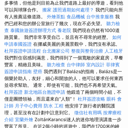
多事情，但他是到目前為止我們道路上最好的導遊，看到他
可以與球隊合作。
搬家
護照過期如何處理？
我們只能向所
有人推薦這條道路。
外燴茶點
食品機械
台中推拿服務
我
們已經和您的辦公室旅行了幾次，現在不必失望。
聽力檢
查
泰國旅遊簽證辦理方式
養老院
我們現在仍然有1000道
路質量。 我們非常享受自己，並且有不尋常的經歷。
如何
申請泰國簽證
在挪威美麗的美麗景觀中，我們沒有承認。
杜拜簽證申請流程
台北搬家公司
整復與整骨治療
人工植牙
我們對住宿感到滿意，我們得到了一個寬敞的家庭房，早餐
豐富，精緻且美味。
聽力檢查
台中律師
室內設計
菲律賓
簽證申請指南
壁癌
我們遇到了Balázs的指南，Balázs是一
個樂於助人，友好，細心和開放的人，他可以要求任何東西
並尋求幫助。 通常，即使有可能，我們也不再希望天氣。
杜拜簽證
新北地區台胞證申請
他鍛造了兩個時間小組，不
僅是團體領袖，而且還來自“人類”！
杜拜簽證攻略
眼科
會
計師
月子中心費用
防水 工程
他安排了旅行者的醫院護
理，甚至沒有在計劃中註意到它。
徵信社有用嗎
按摩療程
介紹
宜蘭外燴
ZoltánKarancsi迷人的迷你地理演講進一步
豐富了所見。 在近2個小時的巡遊中，我們在1700米的峽