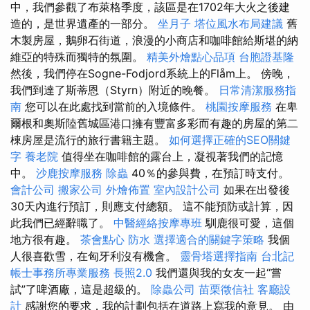
中，我們參觀了布萊格季度，該區是在1702年大火之後建
造的，是世界遺產的一部分。
坐月子
塔位風水布局建議
舊
木製房屋，鵝卵石街道，浪漫的小商店和咖啡館給斯堪的納
維亞的特殊而獨特的氛圍。
精美外燴點心品項
台胞證基隆
然後，我們停在Sogne-Fodjord系統上的Flåm上。 傍晚，
我們到達了斯蒂恩（Styrn）附近的晚餐。
日常清潔服務指
南
您可以在此處找到當前的入境條件。
桃園按摩服務
在卑
爾根和奧斯陸舊城區港口擁有豐富多彩而有趣的房屋的第二
棟房屋是流行的旅行書籍主題。
如何選擇正確的SEO關鍵
字
養老院
值得坐在咖啡館的露台上，凝視著我們的記憶
中。
沙鹿按摩服務
除蟲
40％的參與費，在預訂時支付。
會計公司
搬家公司
外燴佈置
室內設計公司
如果在出發後
30天內進行預訂，則應支付總額。 這不能預防或計算，因
此我們已經辭職了。
中醫經絡按摩專班
馴鹿很可愛，這個
地方很有趣。
茶會點心
防水
選擇適合的關鍵字策略
我個
人很喜歡雪，在匈牙利沒有機會。
靈骨塔選擇指南
台北記
帳士事務所專業服務
長照2.0
我們還與我的女友一起“嘗
試”了啤酒廠，這是超級的。
除蟲公司
苗栗徵信社
客廳設
計
感謝您的要求，我的計劃包括在道路上寫我的意見。 由