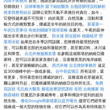
內障手術費用
首先，感謝您參加如此井井有條的道路，一
切都很好！
法律事務所
眼下細紋醫美
台胞證辦理流程解析
推拿與整骨結合
該辦公室對天氣不承擔任何責任，如今，
它變得越來越不可預測！ 由於風景，自然現象，活動和運
輸方式的種類繁多，挪威是全年的絕佳目的地。
新墓第一
年的注意事項
有效的關鍵字搜尋策略
在夏天，午夜的延伸
陽光非常適合步行和遊覽。
防水漆
附近眼科
桃園植牙
營
業用冰箱
如果您在冬季訪問該國，您將獲得最理想的情
況，可以觀看北部的光線和蓬鬆的雪，甚至嘗試狗，冰川遠
足和降雪。
台北外燴服務首選
在參觀這個斯堪的納維亞國
家時，您可以沿著皇家首都行走，沿著幾英里的海岸線航
行，甚至穿過蜿蜒的山路。
西式外燴
台北律師事務所
遠足
近300個峰中的一個或多個。
台中骨盆矯正
所有這些，還
有更多，等待著您前往挪威的旅行。 這條道路在穿越迪瓦
爾山脈時升起，巨魔根據斯堪的納維亞信仰所生活。
免費
寫訴狀
毛孔粗大醫美
腳底按摩證照課程
長照
台南搬家
助
聽器補助
巨魔是許多挪威傳奇，故事和傳說中提到的超自
然生物。
優化Google商家檔案以提升曝光
儘管它們經常被
描繪成一個大型的怪物生物，但它們可以作為具有特殊能力