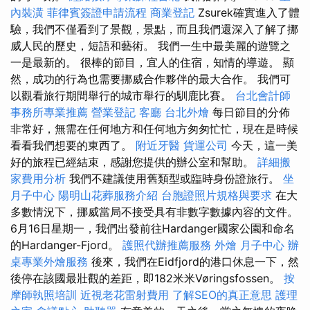
內裝潢
菲律賓簽證申請流程
商業登記
Zsurek確實進入了體
驗，我們不僅看到了景觀，景點，而且我們還深入了解了挪
威人民的歷史，短語和藝術。 我們一生中最美麗的遊覽之
一是最新的。 很棒的節目，宜人的住宿，知情的導遊。 顯
然，成功的行為也需要挪威合作夥伴的最大合作。 我們可
以觀看旅行期間舉行的城市舉行的馴鹿比賽。
台北會計師
事務所專業推薦
營業登記
客廳
台北外燴
每日節目的分佈
非常好，無需在任何地方和任何地方匆匆忙忙，現在是時候
看看我們想要的東西了。
附近牙醫
貨運公司
今天，這一美
好的旅程已經結束，感謝您提供的辦公室和幫助。
詳細搬
家費用分析
我們不建議使用舊類型或臨時身份證旅行。
坐
月子中心
陽明山花葬服務介紹
台胞證照片規格與要求
在大
多數情況下，挪威當局不接受具有非數字數據內容的文件。
6月16日星期一，我們出發前往Hardanger國家公園和命名
的Hardanger-Fjord。
護照代辦推薦服務
外燴
月子中心
辦
桌專業外燴服務
後來，我們在Eidfjord的港口休息一下，然
後停在該國最壯觀的差距，即182米米Vøringsfossen。
按
摩師執照培訓
近視老花雷射費用
了解SEO的真正意思
護理