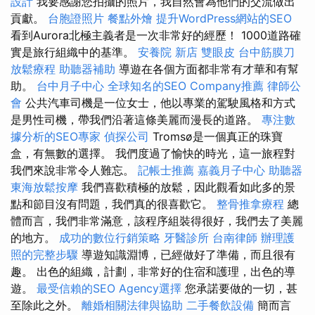
設計
我要感謝您拍攝的照片，我自然會為他們的交流做出
貢獻。
台胞證照片
餐點外燴
提升WordPress網站的SEO
看到Aurora北極主義者是一次非常好的經歷！ 1000道路確
實是旅行組織中的基準。
安養院 新店
雙眼皮
台中筋膜刀
放鬆療程
助聽器補助
導遊在各個方面都非常有才華和有幫
助。
台中月子中心
全球知名的SEO Company推薦
律師公
會
公共汽車司機是一位女士，他以專業的駕駛風格和方式
是男性司機，帶我們沿著這條美麗而漫長的道路。
專注數
據分析的SEO專家
偵探公司
Tromsø是一個真正的珠寶
盒，有無數的選擇。 我們度過了愉快的時光，這一旅程對
我們來說非常令人難忘。
記帳士推薦
嘉義月子中心
助聽器
東海放鬆按摩
我們喜歡積極的放鬆，因此觀看如此多的景
點和節目沒有問題，我們真的很喜歡它。
整骨推拿療程
總
體而言，我們非常滿意，該程序組裝得很好，我們去了美麗
的地方。
成功的數位行銷策略
牙醫診所
台南律師
辦理護
照的完整步驟
導遊知識淵博，已經做好了準備，而且很有
趣。 出色的組織，計劃，非常好的住宿和護理，出色的導
遊。
最受信賴的SEO Agency選擇
您承諾要做的一切，甚
至除此之外。
離婚相關法律與協助
二手餐飲設備
簡而言