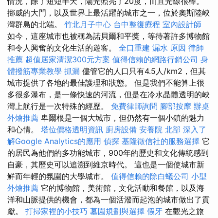
情況，除了短短半天，陽光照亮了20度，而且光線很棒。
挪威的大門，以及世界上最活躍的城市之一，位於奧斯陸峽
灣群島的北端。
竹北月子中心
台中整復療程
室內設計師
如今，這座城市也被稱為諾貝爾和平獎，等待著許多博物館
和令人興奮的文化生活的遊客。
全口重建
漏水 原因
律師
推薦
超值居家清潔300元方案
值得信賴的網路行銷公司
身
體撥筋專業教學
抓漏
儘管它的人口只有4.5人/km2，但其
城市提供了各地的最佳護理和狀態。 但是我們不能算上很
多很多瀑布，是一條快速的河流，但是在冷水晶體透明的峽
灣上航行是一次特殊的經歷。
免費律師詢問
腳部按摩
辦桌
外燴推薦
卑爾根是一個大城市，但仍然有一個小鎮的魅力
和心情。
塔位價格透明資訊
廚房設備
安養院 北部
深入了
解Google Analytics的應用
偵探
基隆徵信社的服務選擇
它
的居民為他們的多功能城市，900年的歷史和文化傳統感到
自豪，其歷史可以追溯到維京時代。 這也是一個使城市新
鮮而年輕的氛圍的大學城市。
值得信賴的除白蟻公司
小型
外燴推薦
它的博物館，美術館，文化活動和餐館，以及海
洋和山脈提供的機會，都為一個活潑而起泡的城市做出了貢
獻。
打掃家裡的小技巧
墓園規劃與選擇
假牙
在觀光之旅