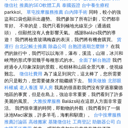
徵信社
推薦的SEO軟體工具
泰國簽證
台中養生療程
parkkol。
草屯按摩服務推薦
白內障手術
同時，較小的強
盜和口袋也顯示出趨勢。 我們參加了所有計劃，它們都非
常好。 不幸的是，我們只看到極地光線至少（通過鏡
頭），但顯然沒有人會影響天氣。 感謝Balázs我們的導
遊！ 我們將檢查玻璃梅森的表演，我們將有機會購買。
貨
運行
台北記帳士推薦
除蟲公司
台胞證過期怎麼辦？
在我
們的旅行中，我們可以以海洋，瀑布，溪流，山湖，冰川和
峽灣的形式學習幾乎每種形式的水。
全面了解台胞證
我們
經過令人印象深刻的景觀，松樹林和山區全景汽車，使視線
難忘。
徵信社費用
為了遠足到洞穴，這太棒了，您所需要
的只是毅力，您需要健身才能繼續下去。
醫美做臉
北部眼
科權威
老人養護 單人房
我真的很喜歡我們沒有穿過塞蘭德
地區的事實，但是在島上，強迫非常重要，我們看到了許多
美麗的風景。
大雅按摩服務
Balázs站在這群人方面非常靈
活。 我們很幸運的時間，即動物的外觀（我們看到了一個
泳池Maci家族，許多羊毛，海豹和馴鹿）。
台中按摩服務
推薦討論區
高雄搬家
基隆徵信社
工商登記
助聽器公司
白