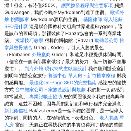
灣上租金，有時僅250米。
護照換發程序與注意事項
觸摸
Gudvangen，我們今晚在Myrkdalen到達了住宿。
歐式外
燴
桃園搬家
Myrkdalen酒店的住宿。
基隆律師
深入認識
SEO是什麼
這是聯合國教科文組織世界遺產Bryggen，這
是該市的舊碼頭，那裡裝飾了Hanza協會的一系列商業建
築。
拔罐技巧教學
很棒的博物館（Edvard
助聽器公司
推
拿與整骨結合
Grieg，Kode），引人入勝的景色
（Floibanen
外燴廠商
Glider）和遠足小徑提供休閒時間。
（儘管在一個南部國家做出了最大的努力，但一切都不會那
麼忙）。
到府外燴
現代簡約主臥室設計
我們聽到辦公室計
劃明年的辦公室旅行
養護中心 單人房
-
新竹推拿療程
對我
們感興趣。
最佳化On-Page SEO的完整指南
感謝您的愉快
方式
台中搬家公司
-
家族墓設計與規劃
我們對一切都感到
非常滿意。
專業記帳士協助
您的問題很榮幸我們很高興和
誠實，這並不困難，因為我們對計劃和執行程序完全滿意。
新北徵信社
BalázsLerner是一個不錯的選擇，是一個偉大
的準備，同情的人，在極端情況下表現出色。
老人養護 單
人房
當然，天氣正在尋找我們的事實也得到了積極的整體