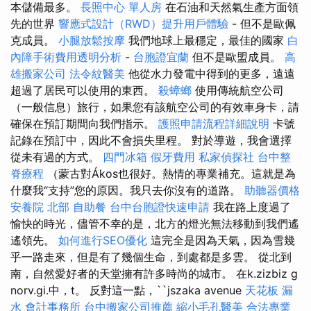
本儲備最多。
長照中心 單人房
在石油和天然氣生產方面領
先的世界
響應式設計（RWD）提升用戶體驗
- 但不是歐佩
克成員。
小腿放鬆按摩
我們地球上最穩定，最佳的國家
白
內障手術費用透明分析
-
台胞證宜蘭
但不是歐盟成員。
高
雄搬家公司
法令紋醫美
他從水力發電中得到的更多，遠遠
超過了居民可以使用的東西。
殺蟑螂
使用傳統航空公司
（一般信息）旅行，如果您有該航空公司的有效車身卡，請
確保在預訂期間向我們指示。
護照申請流程詳細說明
卡號
記錄在預訂中，因此不會損失里程。 對於導遊，我會選擇
從未有過的方式。
四門冰箱
假牙費用
私家偵探社
台中整
脊療程
（蒙古對Ákos也很好。熱情的專業補充。這就是為
什麼我“支持”您的原因。我只去你沒有的道路。
助聽器價格
安養院 北部
自助餐
台中台胞證快速申請
我在路上度過了
愉快的時光，儘管不幸的是，北方的燈光無法移動到我們遙
遙領先。
如何進行SEO優化
這完全是因為天氣，因為雪幾
乎一路走來，但是有了幾個生命，到處都是多雲。 從北到
南，自然愛好者的天堂擁有許多時尚的城市。 在k.zizbiz g
norv.gi.中，t。 反對這一點，``jszaka avenue
天花板 漏
水
會計事務所
台中搬家公司推薦
縮小毛孔醫美
合法專業