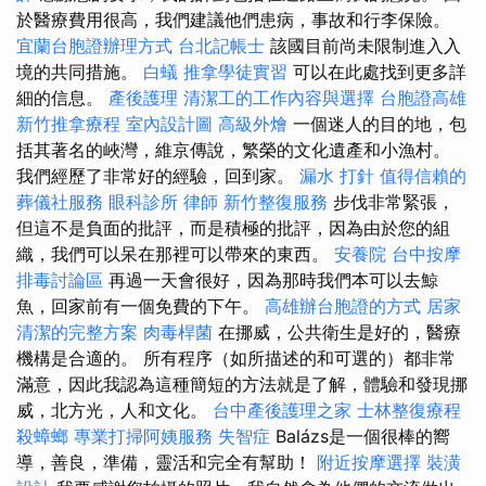
於醫療費用很高，我們建議他們患病，事故和行李保險。
宜蘭台胞證辦理方式
台北記帳士
該國目前尚未限制進入入
境的共同措施。
白蟻
推拿學徒實習
可以在此處找到更多詳
細的信息。
產後護理
清潔工的工作內容與選擇
台胞證高雄
新竹推拿療程
室內設計圖
高級外燴
一個迷人的目的地，包
括其著名的峽灣，維京傳說，繁榮的文化遺產和小漁村。
我們經歷了非常好的經驗，回到家。
漏水 打針
值得信賴的
葬儀社服務
眼科診所
律師
新竹整復服務
步伐非常緊張，
但這不是負面的批評，而是積極的批評，因為由於您的組
織，我們可以呆在那裡可以帶來的東西。
安養院
台中按摩
排毒討論區
再過一天會很好，因為那時我們本可以去鯨
魚，回家前有一個免費的下午。
高雄辦台胞證的方式
居家
清潔的完整方案
肉毒桿菌
在挪威，公共衛生是好的，醫療
機構是合適的。 所有程序（如所描述的和可選的）都非常
滿意，因此我認為這種簡短的方法就是了解，體驗和發現挪
威，北方光，人和文化。
台中產後護理之家
士林整復療程
殺蟑螂
專業打掃阿姨服務
失智症
Balázs是一個很棒的嚮
導，善良，準備，靈活和完全有幫助！
附近按摩選擇
裝潢