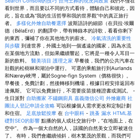
Search Console的技巧
台灣土葬的現況與政策
我們不僅在
看到世界，而且要以不同的方式看待，體驗自己和彼此，因
此，旨在成為“我的生活哲學和我的世界觀”中的真正旅行
者。
多樣化外燴自助餐選擇
波斯語詩的細節（在貝拉·埃爾
德（BélaErd）的翻譯中，帶有轉錄本的詩歌，看看你剩下
的東西，彌補了你在其他地方的薪水。
冷氣清洗的重要性
與步驟
到達世界，外國土地到一個遙遠的國家，因為水流
在某個地方流動，但如果繼續響起，它將是一種令人耳目一
新的飲料。
醫美項目
護理之家
早餐後，我們的公共汽車在
壯觀的松樹林和湖泊中運行。 可選的乘船旅行到Aurlands
和Nærøy峽灣，屬於Sogne-fign System（價格很快）。
早餐後，免費計劃，然後轉移到機場，根據日程安排返回布
達佩斯。 它可以免費旅行，不需要疫苗接種證書或測試。 -
生日派對
自助搬家
不鏽鋼廚具
嘉義徵信公司
外燴廠商
社
團法人登記申請全攻略
可以根據個人需求更改和定制計劃
和住宿。
足底放鬆按摩
在
台中眼科
-
跳蚤
漏水
HTML基
礎對SEO的影響
點播的個人或社交旅行中，“在地面上，在
空中”。 作為一個大自然的人，該國的自然美女立即被迷住
了。 有時，我們會繼續傾斜，樹木繁茂的景觀，而我們可