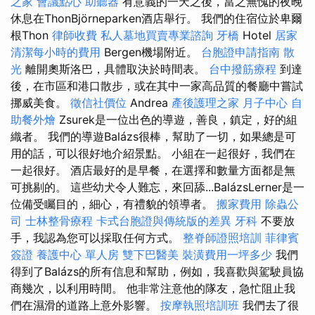
之家
會議點心
助聽器
有意義的一天之後，當之無愧的夜晚
休息在ThonBjörneparken酒店舉行。 我們的住宿位於卑爾
根Thon
律師收費
私人墓地買賣專業諮詢
牙橋
Hotel
居家
清潔每小時的費用
Bergen機場附近。
台胞證申請指南
散
光
離開奧斯洛巴，具體取決於時間表。
台中撥筋療程
到達
後，在市區和港口散步，或在其中一家高品質的餐廳中嘗試
挪威美食。
徵信社價位
Andrea
產後護理之家 月子中心
自
助餐外燴
Zsurek是一位出色的導遊，善良，鎮定，好的組
織者。 我們的導遊Balázs很棒，幫助了一切，如果總是可
用的話，可以很好地介紹景點。 小組在一起很好，我們在
一起很好。 酒店最好的是早餐，在選擇和數量方面都是無
可挑剔的。 這些幼犬令人難忘，來回舔...BalázsLerner是一
位備受矚目的，細心，有禮貌的領導者。
搬家費用
除蟲公
司
士林整骨療程
卡式台胞證與傳統版的差異
牙科
不要放
手，我認為您可以採取任何方式。
整脊師證照培訓
菲律賓
簽證
養護中心 單人房
雙下巴醫美
裝潢費用一坪多少
我們
得到了Balázs的所有信息和幫助，例如，我喜歡與駕駛員協
商幾次，以利用時間。 他非常注意他的隊友，急忙阻止我
們在濕滑的道路上意外影響。
按摩執照培訓班
我們去了很