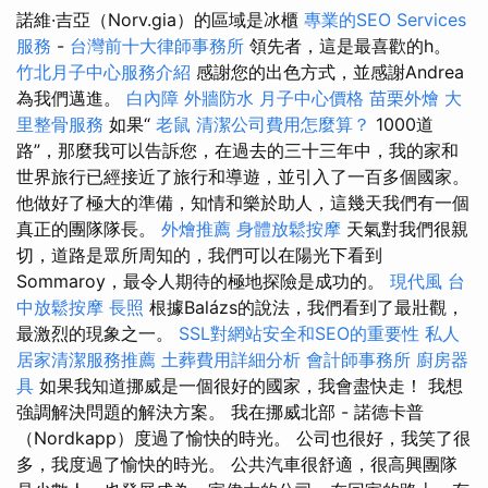
諾維·吉亞（Norv.gia）的區域是冰櫃
專業的SEO Services
服務
-
台灣前十大律師事務所
領先者，這是最喜歡的h。
竹北月子中心服務介紹
感謝您的出色方式，並感謝Andrea
為我們邁進。
白內障
外牆防水
月子中心價格
苗栗外燴
大
里整骨服務
如果“
老鼠
清潔公司費用怎麼算？
1000道
路”，那麼我可以告訴您，在過去的三十三年中，我的家和
世界旅行已經接近了旅行和導遊，並引入了一百多個國家。
他做好了極大的準備，知情和樂於助人，這幾天我們有一個
真正的團隊隊長。
外燴推薦
身體放鬆按摩
天氣對我們很親
切，道路是眾所周知的，我們可以在陽光下看到
Sommaroy，最令人期待的極地探險是成功的。
現代風
台
中放鬆按摩
長照
根據Balázs的說法，我們看到了最壯觀，
最激烈的現象之一。
SSL對網站安全和SEO的重要性
私人
居家清潔服務推薦
土葬費用詳細分析
會計師事務所
廚房器
具
如果我知道挪威是一個很好的國家，我會盡快走！ 我想
強調解決問題的解決方案。 我在挪威北部 - 諾德卡普
（Nordkapp）度過了愉快的時光。 公司也很好，我笑了很
多，我度過了愉快的時光。 公共汽車很舒適，很高興團隊