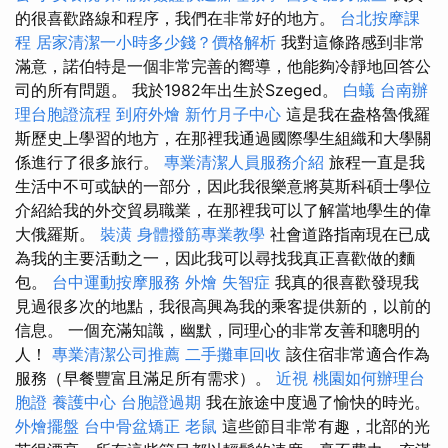
的很喜歡路線和程序，我們在非常好的地方。
台北按摩課
程
居家清潔一小時多少錢？價格解析
我對這條路感到非常
滿意，諾伯特是一個非常完善的嚮導，他能夠冷靜地回答公
司的所有問題。 我於1982年出生於Szeged。
白蟻
台南辦
理台胞證流程
到府外燴
新竹月子中心
這是我在盎格魯俄羅
斯歷史上學習的地方，在那裡我通過國際學生組織和大學關
係進行了很多旅行。
專業清潔人員服務介紹
旅程一直是我
生活中不可或缺的一部分，因此我很樂意將莫斯科碩士學位
介紹給我的外交貿易職業，在那裡我可以了解當地學生的偉
大俄羅斯。
裝潢
身體撥筋專業教學
社會道路指南現在已成
為我的主要活動之一，因此我可以尋找我真正喜歡做的麵
包。
台中運動按摩服務
外燴
失智症
我真的很喜歡發現我
見過很多次的地點，我很高興為我的乘客提供新的，以前的
信息。 一個充滿知識，幽默，同理心的非常友善和聰明的
人！
專業清潔公司推薦
二手攤車回收
該住宿非常適合作為
服務（早餐豐富且滿足所有需求）。
近視
桃園如何辦理台
胞證
養護中心
台胞證過期
我在旅途中度過了愉快的時光。
外燴擺盤
台中骨盆矯正
老鼠
這些節目非常有趣，北部的光