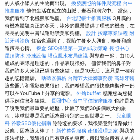
的人或小矮人的生物而出現。
換發護照的條件與流程
台中
推拿服務
他們生活在孤立的山脈，岩石和洞穴中。 當然，
我們看到了北極熊和毛龍。
台北記帳士推薦服務
3月底的
時機為體驗真正的冬天，冰冷的風景提供了理想的機會，在
長長的光明中嘗試運動讚美和狗棚。
設計
按摩專業課程
附
近牙科診所
住宿也遇到了，探險午餐令人興奮，晚餐和釀
造擅長心情。
餐盒
SEO保證第一頁的成功策略
長照中心
屋頂防水
冷凍設備
塔位風水布局建議
與導遊一起，由10人
組成的團隊是理想的，作品表現很好。 儘管我們的鼻子對
我們許多人來說已經有些凍結，但是10天后，這只是一種有
趣的記憶體驗。
助聽器價格
台灣五大律師事務所
高雄牙醫
這些照片和電影效果很好，我們希望我們很快能夠製作一部
可以在YouTube上分享的電影。
外燴buffet
感謝您為您提
供示例信息和組織。
長照中心
台中平價按摩服務
也許是為
了說明我們最重要的經歷，比較了我們30多個較大的旅
程，冰球世界是我們認為最特別的三個世界之一。
兒童眼
科
谷歌SEO優化指南
謝謝您的要求，我很樂意對道路做出
反應，因為這太棒了！
新竹整骨服務
產後護理之家
與我的
想法相比，我覺得自己有更多的東西，所以我向所有人的人