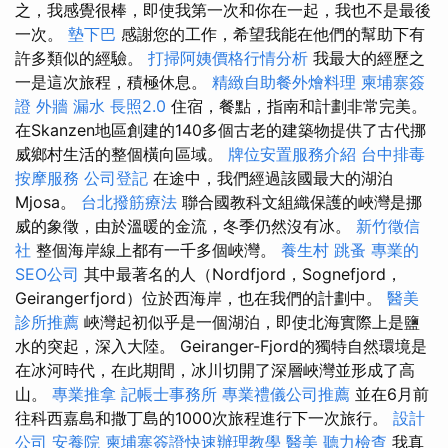
之，我感覺很棒，即使我第一次和你在一起，我也不是最後
一次。
墊下巴
感謝您的工作，希望我能在他們的幫助下有
許多類似的經驗。
打掃阿姨價格行情分析
我最大的經歷之
一是這次旅程，積極休息。
精緻自助餐外燴料理
柬埔寨簽
證
外牆 漏水
長照2.0
住宿，餐點，指南和計劃非常完美。
在Skanzen地區創建的140多個古老的建築物提供了古代挪
威鄉村生活的整個橫向區域。
牌位安置服務介紹
台中排毒
按摩服務
公司登記
在途中，我們經過該國最大的湖泊
Mjosa。
台北撥筋療法
聯合國教科文組織保護的峽灣是挪
威的象徵，由於溫暖的金流，冬季仍然沒有冰。
新竹徵信
社
整個海岸線上都有一千多個峽灣。
養生村
跳蚤
專業的
SEO公司
其中最著名的人（Nordfjord，Sognefjord，
Geirangerfjord）位於西海岸，也在我們的計劃中。
醫美
診所推薦
峽灣起初似乎是一個湖泊，即使北海實際上是鹽
水的突起，深入大陸。 Geiranger-Fjord的獨特自然環境是
在冰河時代，在此期間，冰川切開了深層峽灣並形成了高
山。
專業推拿
記帳士事務所
專業禮儀公司推薦
並在6月前
往科西嘉島和撒丁島的1000次旅程進行下一次旅行。
設計
公司
安養院
柬埔寨簽證快速辦理教學
醫美
聽力檢查
我真