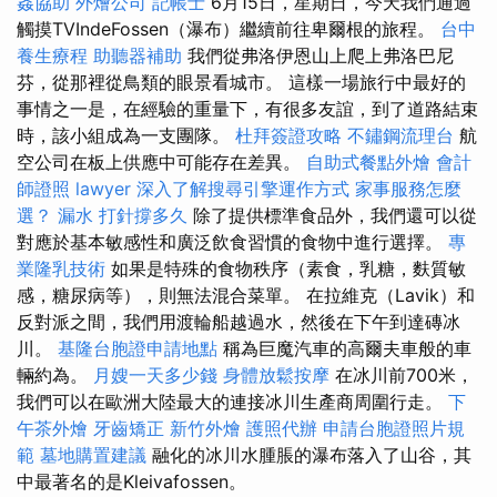
姦協助
外燴公司
記帳士
6月15日，星期日，今天我們通過
觸摸TVIndeFossen（瀑布）繼續前往卑爾根的旅程。
台中
養生療程
助聽器補助
我們從弗洛伊恩山上爬上弗洛巴尼
芬，從那裡從鳥類的眼景看城市。 這樣一場旅行中最好的
事情之一是，在經驗的重量下，有很多友誼，到了道路結束
時，該小組成為一支團隊。
杜拜簽證攻略
不鏽鋼流理台
航
空公司在板上供應中可能存在差異。
自助式餐點外燴
會計
師證照
lawyer
深入了解搜尋引擎運作方式
家事服務怎麼
選？
漏水 打針撐多久
除了提供標準食品外，我們還可以從
對應於基本敏感性和廣泛飲食習慣的食物中進行選擇。
專
業隆乳技術
如果是特殊的食物秩序（素食，乳糖，麩質敏
感，糖尿病等），則無法混合菜單。 在拉維克（Lavik）和
反對派之間，我們用渡輪船越過水，然後在下午到達磚冰
川。
基隆台胞證申請地點
稱為巨魔汽車的高爾夫車般的車
輛約為。
月嫂一天多少錢
身體放鬆按摩
在冰川前700米，
我們可以在歐洲大陸最大的連接冰川生產商周圍行走。
下
午茶外燴
牙齒矯正
新竹外燴
護照代辦
申請台胞證照片規
範
墓地購置建議
融化的冰川水腫脹的瀑布落入了山谷，其
中最著名的是Kleivafossen。