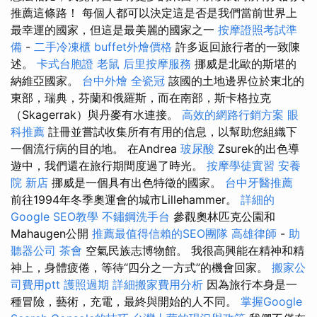
推薦這條路！ 每個人都可以決定這是否是我們當前世界上
最幸運的國家，但這是最美麗的國家之一
按摩證照考試準
備
-
二手冷凍櫃
buffet外燴價格
許多返回旅行者的一致陳
述。
卡式台胞證
老鼠
后里按摩服務
挪威是北歐的斯堪的
納維亞國家。
台中外燴
全瓷冠
該國的土地邊界位於東北的
東部，瑞典，芬蘭和俄羅斯，而在南部，斯卡格拉克
（Skagerrak）與丹麥有水連接。
高效的網路行銷方案
眼
科推薦
註冊並嘗試收集所有有用的信息，以幫助您組織下
一個流行病的目的地。 在Andrea
玻尿酸
Zsurek的出色導
遊中，我們還在旅行期間度過了時光。
按摩學徒實習
安養
院 新店
挪威是一個具有出色特徵的國家。
台中牙醫推薦
前往1994年冬季奧運會的城市Lillehammer。
詳細的
Google SEO教學
不鏽鋼洗手台
參觀奧林匹克公園和
Mahaugen公開
推薦最值得信賴的SEO團隊
高雄律師
-
助
聽器公司
茶會
空氣民族志博物館。 我很高興能在精神和精
神上，身體疲倦，等待“四分之一方式”的機會回家。
搬家公
司費用ptt
護照過期
詳細搬家費用分析
因為旅行本身是一
種冒險，藝術，充電，最終與開始的人不同。
掌握Google